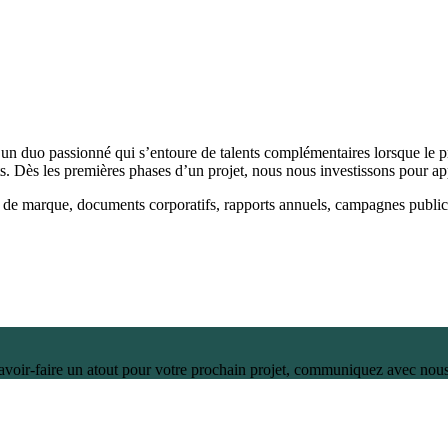
n duo passionné qui s’entoure de talents complémentaires lorsque le pr
ts. Dès les premières phases d’un projet, nous nous investissons pour app
 de marque, documents corporatifs, rapports annuels, campagnes publicit
savoir-faire un atout pour votre prochain projet, communiquez avec nou