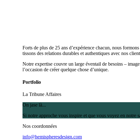
Forts de plus de 25 ans d’expérience chacun, nous formons u
tissons des relations durables et authentiques avec nos clien
Notre expertise couvre un large éventail de besoins – image
l’occasion de créer quelque chose d’unique.
Portfolio
La Tribune Affaires
On jase là...
Si notre approche vous inspire et que vous voyez en notre 
Nos coordonnées
info@hemispheresdesign.com